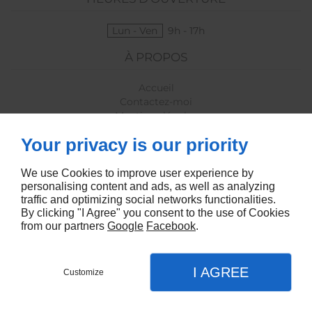
Lun - Ven
9h - 17h
À PROPOS
Accueil
Contactez-moi
Mentions légales
Plan du site
Your privacy is our priority
SUIVEZ-MOI
We use Cookies to improve user experience by
personalising content and ads, as well as analyzing
traffic and optimizing social networks functionalities.
By clicking "I Agree" you consent to the use of Cookies
from our partners
Google
Facebook
.
Agence Marketing Linkeo
I AGREE
Customize
CONTACT
MENU
APPEL
PLAN